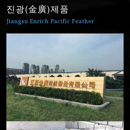
진광(金廣)제품
Jiangsu Enrich Pacific Feather