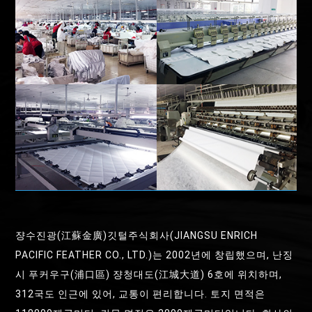
쟝수진광(江蘇金廣)깃털주식회사(JIANGSU ENRICH
PACIFIC FEATHER CO., LTD.)는 2002년에 창립했으며, 난징
시 푸커우구(浦口區) 쟝청대도(江城大道) 6호에 위치하며,
312국도 인근에 있어, 교통이 편리합니다. 토지 면적은