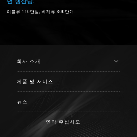
년 생산량:
이불류 110만벌, 베개류 300만개.
회사 소개
제품 및 서비스
뉴스
연락 주십시오