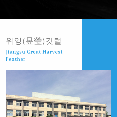
위잉(昱瑩)깃털
Jiangsu Great Harvest
Feather