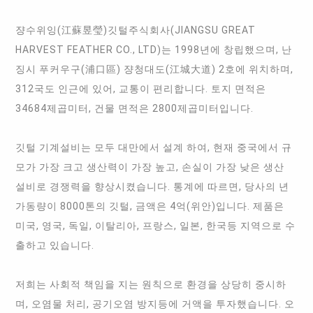
쟝수위잉(江蘇昱瑩)깃털주식회사(JIANGSU GREAT
HARVEST FEATHER CO., LTD)는 1998년에 창립했으며, 난
징시 푸커우구(浦口區) 쟝청대도(江城大道) 2호에 위치하며,
312국도 인근에 있어, 교통이 편리합니다. 토지 면적은
34684제곱미터, 건물 면적은 2800제곱미터입니다.
깃털 기계설비는 모두 대만에서 설계 하여, 현재 중국에서 규
모가 가장 크고 생산력이 가장 높고, 손실이 가장 낮은 생산
설비로 경쟁력을 향상시켰습니다. 통계에 따르면, 당사의 년
가동량이 8000톤의 깃털, 금액은 4억(위안)입니다. 제품은
미국, 영국, 독일, 이탈리아, 프랑스, 일본, 한국등 지역으로 수
출하고 있습니다.
저희는 사회적 책임을 지는 원칙으로 환경을 상당히 중시하
며, 오염물 처리, 공기오염 방지등에 거액을 투자했습니다. 오