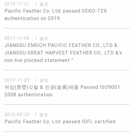
2019-11-21
발표
Pacific Feather Co. Ltd. passed OEKO-TEX
authentication on 2019.
2017-11-08
발표
JIANGSU ENRICH PACIFIC FEATHER CO., LTD &
JIANGSU GREAT HARVEST FEATHER CO., LTD &‘s
non live plucked statement "
2017-11-07
발표
위잉(昱瑩)깃털 & 진광(金廣)제품 Passed ISO9001:
2008 authentication.
2010-05-20
발표
Pacific Feather Co. Ltd. passed IDFL certified