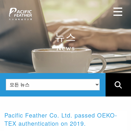
뉴스
News
Pacific Feather Co. Ltd. passed OEKO-
위
TEX authentication on 2019.
I