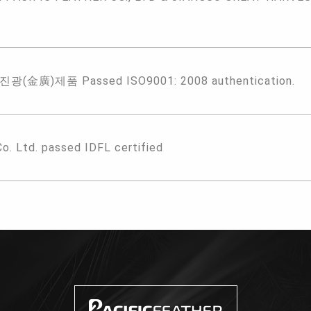
(金廣)제품 Passed ISO9001: 2008 authentication.
Co. Ltd. passed IDFL certified