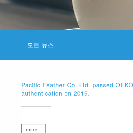
모든 뉴스
Pacific Feather Co. Ltd. passed OEK
authentication on 2019.
more...