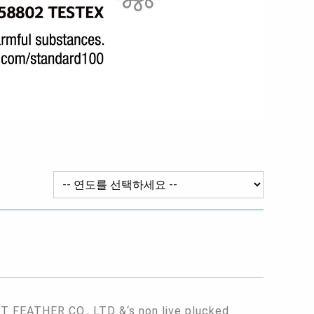
FEATHER CO., LTD &‘s non live plucked