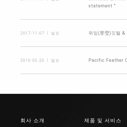
statement "
위잉(昱瑩)깃털 & 진광
2017-11-07
발표
Pacific Feather 
2010-05-20
발표
회사 소개
제품 및 서비스