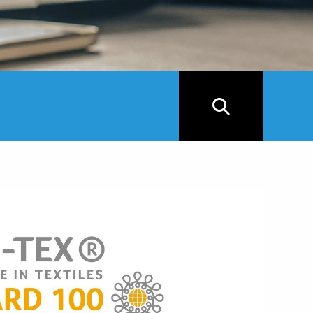
위잉(昱
ISO900
more...