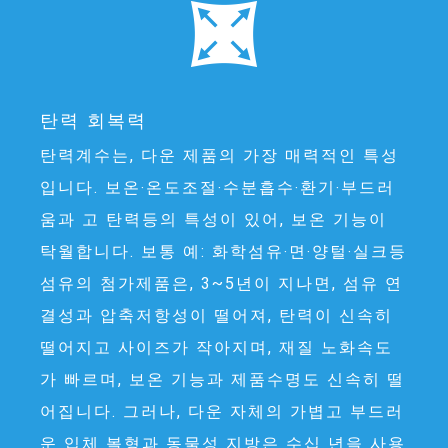
탄력 회복력
탄력계수는, 다운 제품의 가장 매력적인 특성
입니다. 보온‧온도조절‧수분흡수‧환기‧부드러
움과 고 탄력등의 특성이 있어, 보온 기능이
탁월합니다. 보통 예: 화학섬유‧면‧양털‧실크등
섬유의 첨가제품은, 3~5년이 지나면, 섬유 연
결성과 압축저항성이 떨어져, 탄력이 신속히
떨어지고 사이즈가 작아지며, 재질 노화속도
가 빠르며, 보온 기능과 제품수명도 신속히 떨
어집니다. 그러나, 다운 자체의 가볍고 부드러
운 입체 볼형과 동물성 지방은 수십 년을 사용