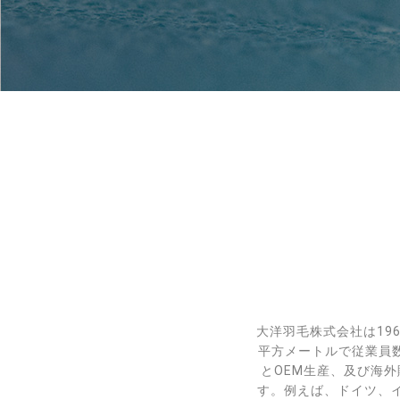
大洋羽毛株式会社は19
平方メートルで従業員数
とOEM生産、及び海
す。例えば、ドイツ、