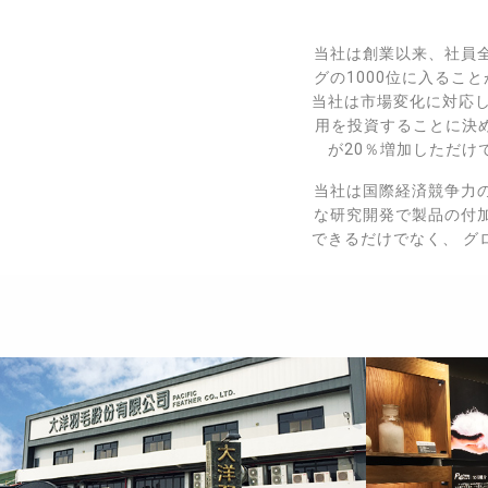
当社は創業以来、社員全
グの1000位に入るこ
当社は市場変化に対応し
用を投資することに決め
が20％増加しただけ
当社は国際経済競争力
な研究開発で製品の付
できるだけでなく、 グ