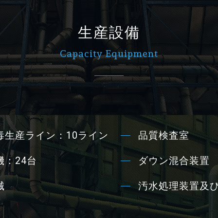
生産設備
Capacity Equipment
毒生産ライン：10ライン
品質検査室
：24台
ダウン混合装置
械
汚水処理装置及