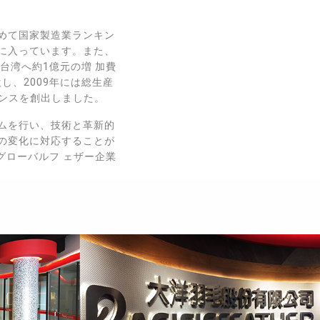
初めて国家製造業ランキン
位に入っています。また、
台湾へ約1億元の増 加費
し、2009年には総生産
ャンスを創出しました。
ムを行い、技術と革新的
の変化に対応することが
グローバルフ ェザー企業