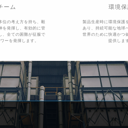
チーム
環境保
本位の考え方を持ち、毅
製品生産時に環境保護
神を発揮し、有効的に管
あり、持続可能な地球
し、全ての困難が征服で
世界のために快適かつ
パワーを発揮します。
提供しま