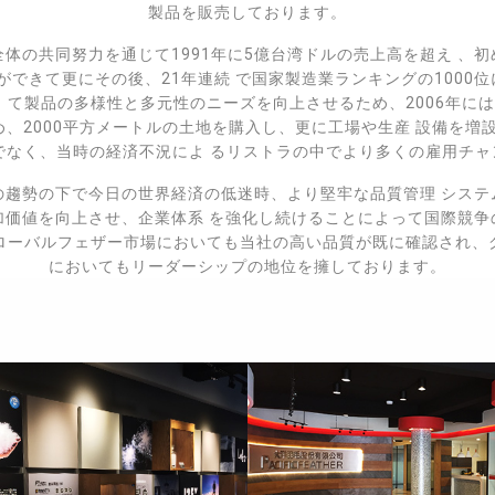
製品を販売しております。
体の共同努力を通じて1991年に5億台湾ドルの売上高を超え 、
とができて更にその後、21年連続 で国家製造業ランキングの1000
 て製品の多様性と多元性のニーズを向上させるため、2006年には
、2000平方メートルの土地を購入し、更に工場や生産 設備を増設
でなく、当時の経済不況によ るリストラの中でより多くの雇用チ
の趨勢の下で今日の世界経済の低迷時、より堅牢な品質管理 システ
加価値を向上させ、企業体系 を強化し続けることによって国際競争
ローバルフェザー市場においても当社の高い品質が既に確認され、
においてもリーダーシップの地位を擁しております。