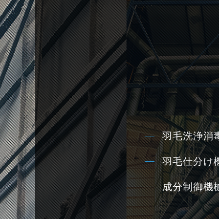
羽毛洗浄消
羽毛仕分け機
成分制御機