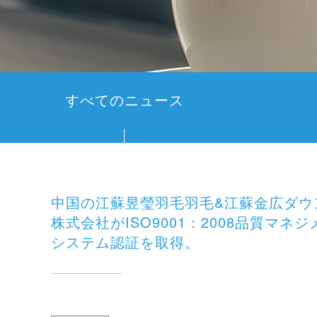
すべてのニュース
中国の江蘇昱瑩羽毛羽毛&江蘇金広ダウ
株式会社がISO9001：2008品質マネ
システム認証を取得。