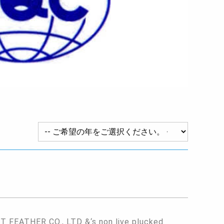
FEATHER CO., LTD &‘s non live plucked