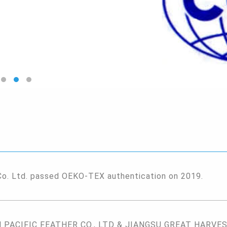
Co. Ltd. passed OEKO-TEX authentication on 2019.
PACIFIC FEATHER CO., LTD & JIANGSU GREAT HARVEST 