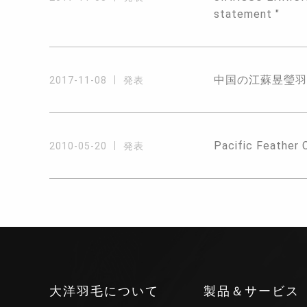
statement "
中国の江蘇昱瑩羽
2017-11-08
発表
Pacific Feather 
2010-05-20
発表
大洋羽毛について
製品＆サービス