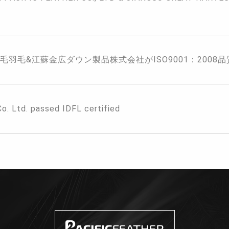
毛羽毛&江蘇金広ダウン製品株式会社がISO9001：200
Co. Ltd. passed IDFL certified